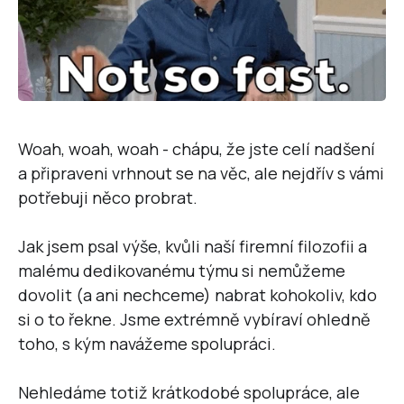
Woah, woah, woah - chápu, že jste celí nadšení
a připraveni vrhnout se na věc, ale nejdřív s vámi
potřebuji něco probrat.
Jak jsem psal výše, kvůli naší firemní filozofii a
malému dedikovanému týmu si nemůžeme
dovolit (a ani nechceme) nabrat kohokoliv, kdo
si o to řekne. Jsme extrémně vybíraví ohledně
toho, s kým navážeme spolupráci.
Nehledáme totiž krátkodobé spolupráce, ale