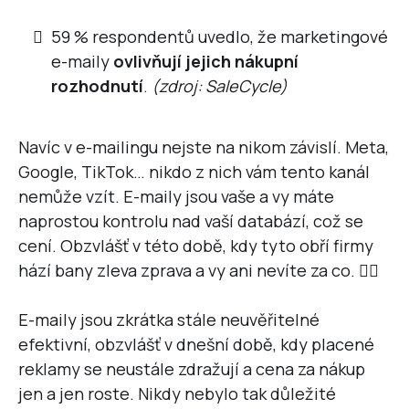
59 % respondentů uvedlo, že marketingové
e-maily
ovlivňují jejich nákupní
rozhodnutí
.
(zdroj: SaleCycle)
Navíc v e-mailingu nejste na nikom závislí. Meta,
Google, TikTok… nikdo z nich vám tento kanál
nemůže vzít. E-maily jsou vaše a vy máte
naprostou kontrolu nad vaší databází, což se
cení. Obzvlášť v této době, kdy tyto obří firmy
hází bany zleva zprava a vy ani nevíte za co. 🤦‍♂️
E-maily jsou zkrátka stále neuvěřitelné
efektivní, obzvlášť v dnešní době, kdy placené
reklamy se neustále zdražují a cena za nákup
jen a jen roste. Nikdy nebylo tak důležité