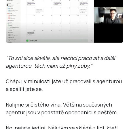
“To zní sice skvěle, ale nechci pracovat s další
agenturou, těch mám už plný zuby.”
Chápu, v minulosti jste už pracovali s agenturou
a spálili jste se.
Nalijme si čistého vína. Většina současných
agentur jsou v podstatě obchodníci s deštěm.
No, nejste jediní. Náš tým se skládá z lidí, kteří