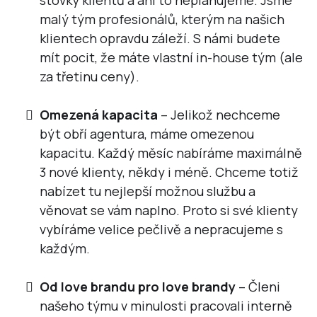
stovky klientů a ani to neplánujeme. Jsme
malý tým profesionálů, kterým na našich
klientech opravdu záleží. S námi budete
mít pocit, že máte vlastní in-house tým (ale
za třetinu ceny).
Omezená kapacita
– Jelikož nechceme
být obří agentura, máme omezenou
kapacitu. Každý měsíc nabíráme maximálně
3 nové klienty, někdy i méně. Chceme totiž
nabízet tu nejlepší možnou službu a
věnovat se vám naplno. Proto si své klienty
vybíráme velice pečlivě a nepracujeme s
každým.
Od love brandu pro love brandy
– Členi
našeho týmu v minulosti pracovali interně